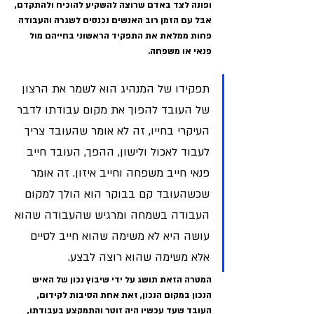
ופונה לצד באדם שרוצה להשקיע להוכיח ולהתקדם, 
אבל עם הזמן רוב האנשים נכנסים לשגרה והעבודה 
פחות ממלאת את התפקיד הראשוני בחייהם מול 
פנאי או משפחה.
תפקידו של המנהיג הוא לשמר את הרצון 
של העובד להפוך את מקום עבודתו לדבר 
העיקרי בחייו, זה לא אומר שהעובד צריך 
לעבוד לאכול ולישון, ההפך, העובד חייב 
פנאי חייב משפחה וחייב איזון. זה אומר 
שכשהעובד קם בבוקר הוא הולך למקום 
העבודה בשמחה ומרגיש שהעבודה שהוא 
עושה היא לא משימה שהוא חייב לסיים 
אלא משימה שהוא רוצה לבצע.
המטרה הזאת תושג על ידי שיבוץ נכון של האיש 
הנכון במקום הנכון, זאת אחת הסיבות לקידום, 
העובד שעד עכשיו היה זוטר והתמקצע בעבודתו, 