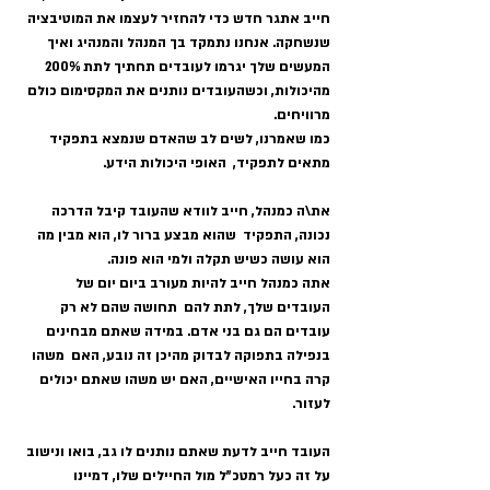
חייב אתגר חדש כדי להחזיר לעצמו את המוטיבציה 
שנשחקה. אנחנו נתמקד בך המנהל והמנהיג ואיך 
המעשים שלך יגרמו לעובדים תחתיך לתת 200% 
מהיכולות, וכשהעובדים נותנים את המקסימום כולם 
מרוויחים.
כמו שאמרנו, לשים לב שהאדם שנמצא בתפקיד 
מתאים לתפקיד,  האופי היכולות הידע.
את\ה כמנהל, חייב לוודא שהעובד קיבל הדרכה 
נכונה, התפקיד  שהוא מבצע ברור לו, הוא מבין מה 
הוא עושה כשיש תקלה ולמי הוא פונה.
אתה כמנהל חייב להיות מעורב ביום יום של 
העובדים שלך, לתת להם  תחושה שהם לא רק 
עובדים הם גם בני אדם. במידה שאתם מבחינים 
בנפילה בתפוקה לבדוק מהיכן זה נובע, האם  משהו 
קרה בחייו האישיים, האם יש משהו שאתם יכולים 
לעזור.
העובד חייב לדעת שאתם נותנים לו גב, בואו ונישוב 
על זה כעל רמטכ"ל מול החיילים שלו, דמיינו 