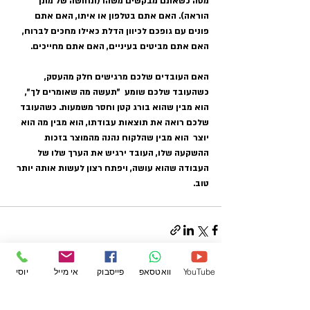
מטה כשאתם מבקשים משהו (תחושה של מתן 
הוראה). האם אתם בטלפון או איתו, האם אתם  
פונים עם גופכם לכיוון הדלת כאילו מחכים לברוח, 
האם אתם מביטים בעיניים, האם אתם מחייכים.
האם העובדים שלכם מרגישים חלק מהעסק, 
כשהעובד שלכם שומע  "תעשה מה שאומרים לך", 
הוא מבין שהוא בורג קטן וחסר משמעות. כשהעובד 
שלכם רואה את תוצאות עבודתו, הוא מבין מה הוא 
יוצר  הוא מבין שהלקוח נהנה מהמוצר בזכות 
ההשקעה שלו, העובד ירגיש את הערך שלו של 
העבודה שהוא עושה, ויפתח רצון לעשות אותה יותר 
טוב.
YouTube
וואטסאפ
פייסבוק
אי מייל
יוסי
הצג הכול