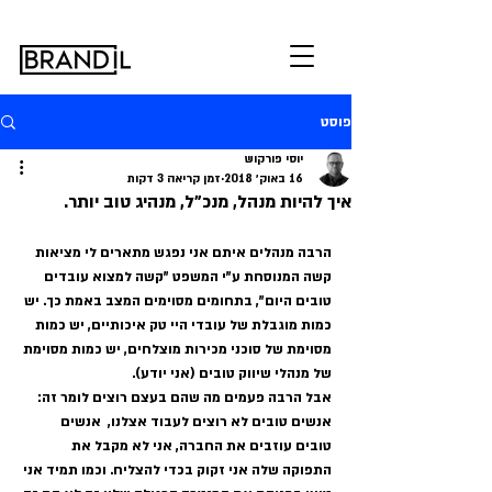
פוסט
יוסי פורקוש
16 באוק׳ 2018
זמן קריאה 3 דקות
איך להיות מנהל, מנכ"ל, מנהיג טוב יותר.
הרבה מנהלים איתם אני נפגש מתארים לי מציאות 
קשה המנוסחת ע"י המשפט "קשה למצוא עובדים 
טובים היום", בתחומים מסוימים המצב באמת כך. יש 
כמות מוגבלת של עובדי היי טק איכותיים, יש כמות 
מסוימת של סוכני מכירות מוצלחים, יש כמות מסוימת 
של מנהלי שיווק טובים (אני יודע).
אבל הרבה פעמים מה שהם בעצם רוצים לומר זה: 
אנשים טובים לא רוצים לעבוד אצלנו,  אנשים 
טובים עוזבים את החברה, אני לא מקבל את 
התפוקה שלה אני זקוק בכדי להצליח. וכמו תמיד אני 