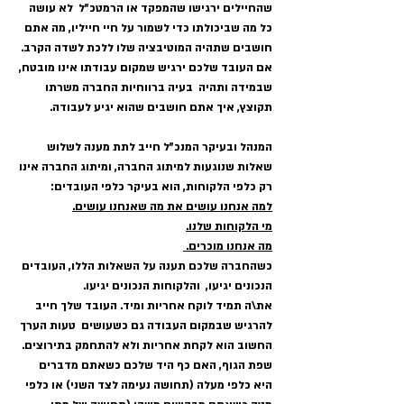
שהחיילים ירגישו שהמפקד או הרמטכ"ל  לא עושה 
כל מה שביכולתו כדי לשמור על חיי חייליו, מה אתם 
חושבים שתהיה המוטיבציה שלו ללכת לשדה הקרב. 
אם העובד שלכם ירגיש שמקום עבודתו אינו מובטח, 
שבמידה ותהיה  בעיה ברווחיות החברה משרתו 
תקוצץ, איך אתם חושבים שהוא יגיע לעבודה.
המנהל ובעיקר המנכ"ל חייב לתת מענה לשלוש 
שאלות שנוגעות למיתוג החברה, ומיתוג החברה אינו 
רק כלפי הלקוחות, הוא בעיקר כלפי העובדים: 
למה אנחנו עושים את מה שאנחנו עושים.
מי הלקוחות שלנו.
מה אנחנו מוכרים. 
כשהחברה שלכם תענה על השאלות הללו, העובדים 
הנכונים יגיעו,  והלקוחות הנכונים יגיעו.
את\ה תמיד לוקח אחריות ומיד. העובד שלך חייב 
להרגיש שבמקום העבודה גם כשעושים  טעות הערך 
החשוב הוא לקחת אחריות ולא להתחמק בתירוצים.
שפת הגוף, האם כף היד שלכם כשאתם מדברים 
היא כלפי מעלה (תחושה נעימה לצד השני) או כלפי 