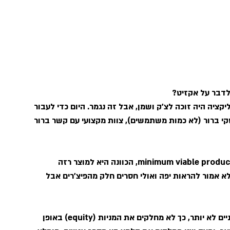
לדבר על אקזיט?
ט כל בוגר 8200 עם רעיון לאפליקציה היה זוכה לצ'ק ושמן, אבל זה נגמר. היום כדי לעבור 
קי ברור (לא כמות משתמשים), צוות מקצועי עם קשר ברור 
מה זה MVP? המושג הינו ראשי תיבות של המשפט  minimum viable product, הכוונה היא למוצר רזה 
א אמור להראות יפה ואולי חסרים חלק מהפיצ'רים אבל 
במידה והיזם הינו אדם בודד, מומלץ לצרף אדם או שניים לא יותר, כך לא מחלקים את המניות (equity) באופן 