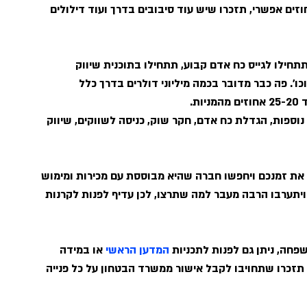
זים אפשרי, תזכרו שיש עוד סיבובים בדרך ועוד דילולים 
ROUND, שהוא השלב בו תתחילו לגייס כח אדם קבוע, תתחילו בתוכנית שיווק 
כו'. פה כבר מדובר בכמה מיליוני דולרים בדרך כלל 
. 
ו' יהיו לצורך גרסאות נוספות, הגדלת כח אדם, חקר שוק, כניסה לשווקים, שיווק 
ו את זמנכם ויחפשו חברה שהיא מבוססת עם מכירות ומימוש 
ויתערבו הרבה מעבר למה שתרצו, לכן עדיף לפנות לקרנות 
חה, ניתן גם לפנות לתכניות 
המדען הראשי
 או במידה 
תזכרו שתחויבו לקבל אישור ממשרד הבטחון על כל פנייה 