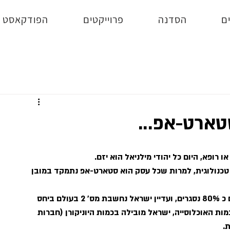
ם
הסדנה
פרוייקטים
הפודקאסט
טארט-אפ...
 רופא, היום כל יהודי מילניאל הוא יזם.
 טכנולוגית, למרות שכל עסק הוא סטארט-אפ נתמקד במובן 
כל שנה נפתחים בישראל כ 1200 סטארטאפים, מתוכם כ 80% נסגרים, ועדיין ישראל נחשבת מס' 2 בעולם ביחס 
ות האוכלוסייה, ישראל מובילה בכמות היוניקורן (חברות 
.