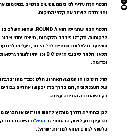
הכסף הזה עדיף לגייס ממשקיעים פרטיים במינימום אחו
ותשתדלו לשמר את קלפי המיקוח.
הכסף הבא שתגייסו הוא  A
ללקוחות, תקבלו פידבק מלקוחות, תייצרו יחסי ציבור ו
שמיועדים לצלוח כשנתיים לכל היותר, ויעלימו לכם עוד 25-20 אחוזים מהמניות
מכאן והלאה סיבובי הגיוס B C וכ
וכדומה.
קרנות סיכון הן המוצא האחרון, חלק נכבד מהן יבזבז
של הטכנולוגיה, הם בדרך כלל יבקשו אחוזים גבוהים 
רק כשהחברה הוכיחה עצמה.            
לכן בתחילת הדרך מומלץ לחפש אנג'לים או חברים משפ
והרעיון נוגע לשוק הבטחוני גם 
מפא"ת
 היא כתובת רק 
כלשהי לגורם מחוץ למדינת ישראל.