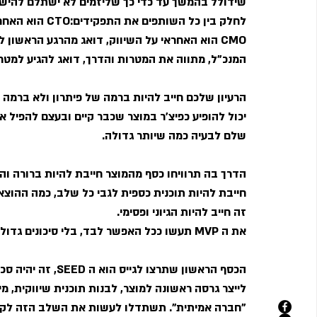
שידולל בהמשך עד כדי כך שליזמים לא ישתלם להישא
לחלק בין כל השו
המנכ"ל, מתווה את המטרות והדרך, דואג להגיע למטר
הרעיון שלכם חייב להיות ברמה של פיתרון ולא ברמה
יכול להופיע כפיצ'ר במוצר שכבר קיים ובעצם להפיל א
שלם לבעיה כמה שיותר גדולה.
הדרך בה תרוויחו כסף מהמוצר חייבת להיות ברורה והגי
חייבת להיות תוכנית כספית לגבי כל שלב, כמה ההוצ
זה חייב להיות הגיוני ופסימי.
את ה MVP תעשו ככל האפשר לבד, בלי סיכונים גדולים ובלי להכניס את החברה לחובות.
הכסף הראשון שתרצו 
לייצר גרסה ראשונה למוצר, לבנות תוכנית שיווקית, מ