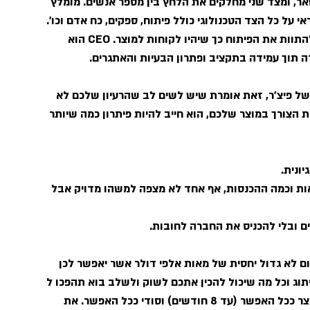
ר, ומצד שני מחלקים את הלחץ בין מספר אנשים. מומלץ 
תפים את התפקידים:CTO הוא האחראי על כל הצד הטכנולוגי כולל פיתוח, ספקים, כח אדם וכו'. 
CMO הוא האחראי על השיווק, דואג מהרגע הראשון להתוות את הפיתוח כך שיהיו לקוחות למוצר. CEO הוא 
ה תוך עמידה בתקציב ופתרון הבעיות והאתגרים.
 של פיצ'ר, זאת אומרת שיש לשים לב שהרעיון שלכם לא 
ת הצורך במוצר שלכם, הוא חייב להיות פיתרון כמה שיותר 
ונית.
אות וכמה ההכנסות, אף אחד לא מצפה למשהו מדויק אבל 
לגייס הוא ה SEED, זה יהיה סכום לא גדול יחסית של מאות אלפי דולר אשר יאפשר לכן 
יתוג וכל מה שיכול להכין אתכם לשוק ולשלב בוא תהפכו ל 
"חברה אמיתית". תשתדלו לעשות את השלב הזה לקצר ככל האפשר (עד 8 חודשים) וסודי ככל האפשר. את 