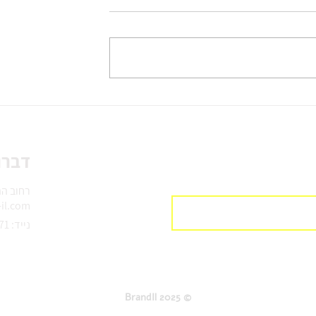
גים - זה הזמן לנצל
מה מצפה לנו בעדכון אפריל 2019
של גוגל ופייסבוק.
דברו
רחוב התור 9,
il.com
נייד: 0544-709871
© 2025 BrandIl