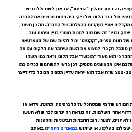
עשי הזה בתור תהליך "המיתוג", אז אכן לשם וללוגו יש 
ופו של דבר הלוגו של נייקי היה פחות מרשים אם לחברה 
וגו מקבלים אופי בעקבות ההצלחה של החברה. מה כן חשוב, 
חק ובניו" זה שם טוב לחנות חומרי בניין ופחות טוב 
 של חנות ספרים, "קקטוס" יכול להיות שם של סטארטאפ 
זמן מוגבל רק כדי למצוא את השם שיחבר את הלקוח עם מה 
חבר כי הוא מאוד "מוכשר" אבל הלוגו נראה כמו משהו 
 בכדי למצוא גרפיקאים מוכשרים שייבנו לוגו ב 200-300 ש"ח אבל הוא ייראה עדיין מספיק מכובד כדי לייצר 
מודע של מי שמסתכל על כל גרפיקה, תמונה, וידאו או 
לרדוף אחרי השלמות, זה כנראה רק יגרום לכך שלא תעשו 
א זזים. לצערי, רוב החברות הבינוניות והקטנות 
שצילמו בטלפון, או שימוש 
במאגרים חינמיים
 באותם 