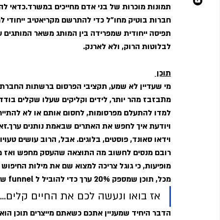
תמונות מוכרות של בני אדם מחייכים במשרד.כדאי לה
חברות בוטיק מחו"ל כדי להתרשם מקריאטיב ייחודי למ
תפיסה ייחודית שמפרידה בין המותג משאר המותגים על 
לבלוטות הרוק, ולא לארנק.
תוכן 
מי שעדיין לא שמע, תקציבי הפרסום ברשתות החברתיו
מתבזבז מהר יותר, לידים וקליקים שעלו שקלים בודדי
ויודעת איך לחפש את האתרים שבאמת נותנים ערך.זאת ה
וידאו סאונד, פוסטים, בלוגים. אבל, הרוב עושים טעוי
רובם מנסים לחשוב מה התוצאה שהעסק מחפש ואז מייצר
מופיעות, כי גוגל צריכה למצוא שם את מילות החיפוש ה
מכל, תוכן שמספק 20% ערך כדי להוביל ל funnel שדרכו נפציץ את הגולש במוצרים ומכירות.
אז בואו ונעשה לכם את החיים קלים...
הדבר היחיד שמעניין אתכם כשאתם מייצרים תוכן הוא 