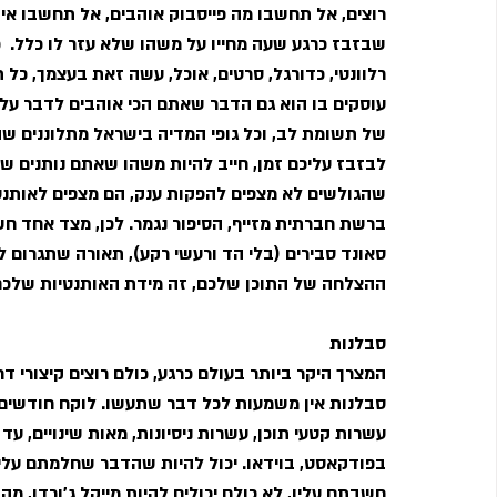
רוצים, אל תחשבו מה פייסבוק אוהבים, אל תחשבו איך 
שבזבז כרגע שעה מחייו על משהו שלא עזר לו כלל.  כ
רלוונטי, כדורגל, סרטים, אוכל, עשה זאת בעצמך, כל
עוסקים בו הוא גם הדבר שאתם הכי אוהבים לדבר עלי
של תשומת לב, וכל גופי המדיה בישראל מתלוננים שהרי
לבזבז עליכם זמן, חייב להיות משהו שאתם נותנים ש
שהגולשים לא מצפים להפקות ענק, הם מצפים לאותנטי
סאונד סבירים (בלי הד ורעשי רקע), תאורה שתגרום ל
ההצלחה של התוכן שלכם, זה מידת האותנטיות שלכם 
סבלנות 
המצרך היקר ביותר בעולם כרגע, כולם רוצים קיצורי ד
סבלנות אין משמעות לכל דבר שתעשו. לוקח חודשים 
עשרות קטעי תוכן, עשרות ניסיונות, מאות שינויים, ע
בפודקאסט, בוידאו. יכול להיות שהדבר שחלמתם עלי
חשבתם עליו, לא כולם יכולים להיות מייקל ג'ורדן, מ