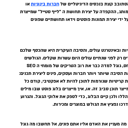
סתובב קצת בנכסים הדיגיטליים של 
חברות בינוניות
 או 
ותג, ההקפדה על יצירת תחושת ה "לייף סטייל" שמייצרת 
ידי יצירת תמונות פוסטים וידאו תחושתיים שפונים 
ת ובאינטרנט עולים, והסיבה העיקרית היא שהכסף שלכם 
ם רק לפני שנתיים עולים היום עשרות שקלים. הגולשים 
למדו להתעלם מפרסומות, לחסום אותם או לא להתייחס, גוגל למדה כבר את רוב הטריקים של מומחי ה SEO 
סיבה שיותר ויותר חברות ועסקים, פינים ליצירת תכנים: 
ות קריטיות שגורמות לתוכן להיות לא אפקטיבי, קודם כל 
 תוכן סביב זה. או, איך מייצרים בלוג פוסט שבו מילים 
ללו ולכן קיים הבלוג, כדי לספק את אלוקי הגוגל. והגרוע 
מה מעניין את האדם אליו אתם פונים, אל תחשבו מה גוגל 