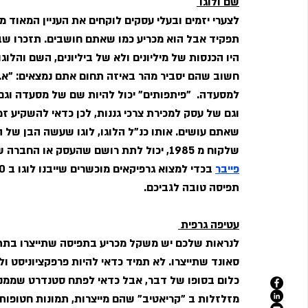
שם ולוגו 
לצערי יזמים ובעלי עסקים לוקחים את העניין המאוד מ
תפקיד אבל הוא מכריע כמו שאתם חושבים. תזכרו שבס
היו הכנסות של מיליונים ולא של ביליונים, השם והל
חשוב שהם יסביר מהר באיזה תחום אתם נמצאים: "א. יצ
למסעדה.  "פיתפותים" יכול להיות שם של מסעדה וגם
וגם של עסק למכירת צרכי גננות, לכן כדאי להשקיע 
שאתם עושים. אותו כנ"ל הלוגו, לוגו שעשה הבן של ה
שלקוח מ 1985, יכול לתת רושם שהעסק או החברה שלכם אינן מקצוענים מספיק, לכן כדאי להשתמש בכלים כמו 
פייבר
תפיסה טובה לגביכם.
עטיפה גרפית 
לנראות שלכם יש משקל מכריע בתפיסה שתייצרו בתת ה
סאונד שתייצרו. לא תמיד כדאי להיות פרפקציוניסט ו
כלום בסופו של דבר, אבל כדאי לפתח סטנדרט שממנו ל
מזלזלות ב "קריאטיב" שהם מייצרות, תמונות חטופות 