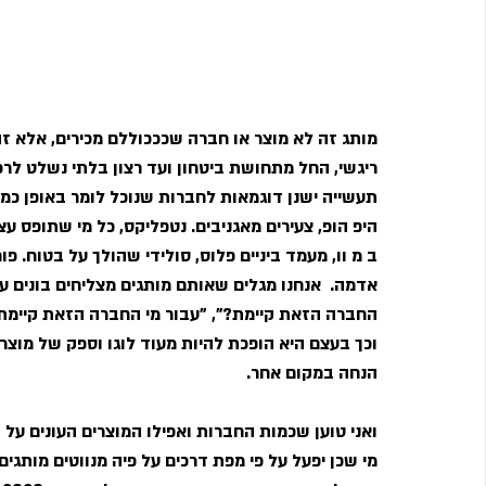
מותג זה לא מוצר או חברה שכככוללם מכירים, אלא ז
ריגשי, החל מתחושת ביטחון ועד רצון בלתי נשלט לר
תעשייה ישנן דוגמאות לחברות שנוכל לומר באופן כמעט 
היפ הופ, צעירים מאגניבים. נטפליקס, כל מי שתופס עצ
ב מ וו, מעמד ביניים פלוס, סולידי שהולך על בטוח. פ
אדמה.  אנחנו מגלים שאותם מותגים מצליחים בונים 
החברה הזאת קיימת?", "עבור מי החברה הזאת קיימת
וכך בעצם היא הופכת להיות מעוד לוגו וספק של מוצרי
הנחה במקום אחר.
ואני טוען שכמות החברות ואפילו המוצרים העונים על 
מי שכן יפעל על פי מפת דרכים על פיה מנווטים מותגים