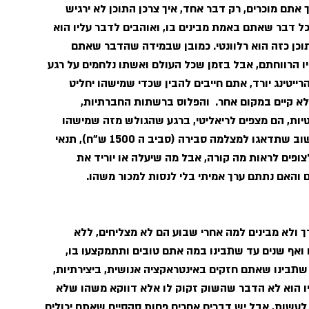
אתם מוכרים, רק דבר אחד, איך צרכן התוכן לא ירגיש 
ל דבר שאתם באמת מבינים בו, ואוהבים לדבר עליו הוא 
 תוכן כזה הוא רלוונטי. כמובן שבמידה שהדבר שאתם 
ו הרווחתם, אבל בזמן שכל העולם ואשתו נלחמים על רגע 
יטינג יורד, אתם חייבים להבין שכדי שמישהו יחליט 
לא קיים במקום אחר.  והפלוס ברשתות החברתיות, 
ות, הם מצפים לריאליטי, ברגע שהגולש מזה שמישהו 
ברשת חברתית מזייף, הסיפור נגמר. לכן, מצד אחד חשוב שתדאגו למצלמה סבירה (סביב ה 1500 ש"ח), תנאי 
צופים לראות מה קורה, אבל מה שיעלה או יוריד את 
והאם נתתם ערך אמיתי בלי לנסות למכור משהו.
רך ולא מבינים למה אחרי שבוע הם לא מצליחים, ללא 
ואף שנים עד שתבינו במה אתם טובים ותתמקצעו בו, 
ד שתבינו שאתם חזקים באינטראקציה אנושית, ביצירתיות, 
ו הוא לא הדבר שהשוק זקוק לו אלא דווקא משהו שלא 
ה לעשות, אבל יש דברים אחרים פחות סקסיים שאתם יכולים 