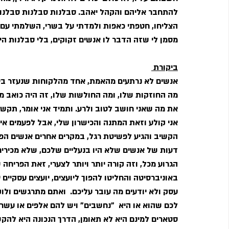
להתחבר אליהם והקהל יאהב. סבלנות סבלנות סבלנות, 
הצליחו, חטפתי כאפות ולמדתי על בשרי, השלמתי עם
מסמן לי שזה הדבר לו אנשים זקוקים, בלי סבלנות היי
ביקורת 
אנשים לא נרתעים מהאמת, אחד מהלקוחות שנעזר בי 
מה החוזקות שלו, ומה החולשות שלו, זה היה כואב מאו
את מה שאני חושב לטוב ולרע. ותמיד אני אומר, תקשי
אני קולע וזאת המתנה והכישרון שלי, אבל לפעמים אין
הקשיב והגיע לפשיטת רגל, במקרים אחרים אנשים הפת
דעות של אנשים שלא היו בנעליים שלכם, שלא מכירים
הגרוע מכל, וזה קורה יותר ויותר לצערי, זאת הפריחה ש
באוניברסיטה והחליטו להפוך ליועצים, יועצים עסקיים י
עסק ולא יודעים מה עובר עליכם.  ואתם מתרגשים ולוק
לכם שהוא או היא  "נחשבים" ויש להם אלפים או עשר
סטארים למינם היא לא תאומן, הדרך הנכונה היא להקש