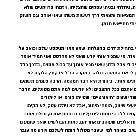
ניהלתי ובניתי עסקים שהצליחו, ויזמתי פרויקטים שלא 
 המציאות ומצאתי דרך לעשות משהו שאני אוהב וגם השוק 
תי מתייאש מזמן.
בתחילת דרכו בהצלחה, שמע ממני מניפסט שלם וכואב על 
ד, מי שמכיר אותי יודע שאני לא מחרטט ואני תמיד אומר 
ב לי אבל תדע שאני מכיר אותך עד גבול מסוים, בדרך כלל 
 לי את התמונה כולה.  במקרה הנ"ל צדקתי, הלקוח לא 
יעו אותי,  ביקורת היא דבר חמקמק. הרבה פעמים תשמעו 
 אתכם בכל המצבים ולא יודעים למה אתם מסוגלים. הדבר 
ל יועצים "תיאורטיים" שסיימו קורס  או לימודים 
ועצי שיווק, מומחי מיתוג, אבל לא ניהלו עסק, לא הקימו 
חים ללב כי מסתכלים עליכם ובוחנים אתכם, וכולם אמרו 
ות אלפים שעוקבים אחריהם. כמות הבולשיט שאני שומע מ 
יב, בעיקר למי  שעבר מסלול דומה לשלכם ויודע מה עובר 