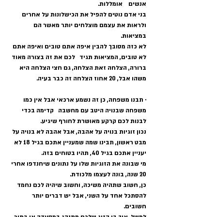
אנשים    אומללות.   
בני אדם נוטים להפיל את הכישלונות על אחרים 
ולראות את עצמם מוצלחים יותר מאשר הם 
במציאות.
לא כזה מסובך להבין איפה אתם טובים ואיפה אתם 
לא טובים, המציאות תגיד   לכם את זה בצורה מאוד 
ברורה, הצלחה זאת הצלחה, גם חצי הצלחה היא 
משהו אבל, 20 אחוז הצלחה זה כבר בעיה. 
· תבנו משפחה, כן זה נשמע ארכאי אבל אין כמו 
משפחה שבנויה היטב עם מחשבה   קדימה בכדי 
לבנות לכם קרקע מאושרת לחורף שיגיע.   
נכון זוגיות בנויה על אהבה, אבל אהבה לא בנויה על 
מבט ראשון, תבינו שמה שמעניין אתכם בגיל 18 לא 
יעניין אתכם בגיל 40, תהיו בטוחים בזה.   
מי שבונה את הזוגיות שלו על נתונים שיחנדפו אחרי 
20 שנה, בונה לעצמו מלכודת.   
כן, חשוב שתהיה משיכה, וחשוב שיהיה לכם נחמד 
להסתכל אחד על השני, אבל יש דברים יותר 
חשובים.   