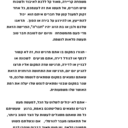
משפחה קריירה, מאוד קל ללכת לאיבוד ולשכוח 
שיש חברים, אל תעשו את זה לעצמכם, כל אחד 
זקוק למעגל קטן של חברים איתם הוא  יכול 
להתייעץ, או להירגע על בירה או הפוך.   תדאגו 
שלכם ולבן או בת הזוג יהיו "חבר'ה", הפרישה הזאת 
מדי פעם מהמשפחה   והיום יום לטובת חבר טוב 
תעשה פלאות לנשמה.
· תגורו במקום בו אתם מרגיש נוח, זה לא קשור 
לכסף או לגודל דירה, אתם מגיעים   לשכונה או 
לבניין או לדירה, תרגישו שזה המקום אליו תרצו 
להגיע יום יום, תרגישו את התחושה הרוחנית הזאת 
שאתם נמצאים במקום שמתאים לנשמה שלכם, מי 
שגר במקום שבנוי ומתאים לנפש שלו יעלה את רמת 
האושר שלו משמעותית.
· אתם לא יכולים לשלוט על הכל, למעשה מעט 
דברים נמצאים בשליטתכם באמת, ברגע    שעשיתם 
כל מה שאתם מסוגלים לעשות על הצד הטוב ביותר, 
אל תתאמצו מעבר לנורמלי,    אם נכשלתם פשוט 
תמשיכו הלאה, יש מעט מאוד דברים שיקרו לכם 