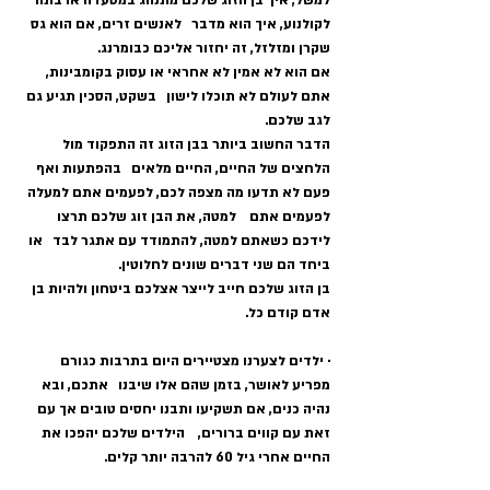
למשל, איך בן הזוג שלכם מתנהג במסעדה או בתור 
לקולנוע, איך הוא מדבר   לאנשים זרים, אם הוא גס 
שקרן ומזלזל, זה יחזור אליכם כבומרנג.   
אם הוא לא אמין לא אחראי או עסוק בקומבינות, 
אתם לעולם לא תוכלו לישון   בשקט, הסכין תגיע גם 
לגב שלכם.   
הדבר החשוב ביותר בבן הזוג זה התפקוד מול 
הלחצים של החיים, החיים מלאים   בהפתעות ואף 
פעם לא תדעו מה מצפה לכם, לפעמים אתם למעלה 
לפעמים אתם    למטה, את הבן זוג שלכם תרצו 
לידכם כשאתם למטה, להתמודד עם אתגר לבד   או 
ביחד הם שני דברים שונים לחלוטין.   
בן הזוג שלכם חייב לייצר אצלכם ביטחון ולהיות בן 
אדם קודם כל.
· ילדים לצערנו מצטיירים היום בתרבות כגורם 
מפריע לאושר, בזמן שהם אלו שיבנו   אתכם, ובא 
נהיה כנים, אם תשקיעו ותבנו יחסים טובים אך עם 
זאת עם קווים ברורים,    הילדים שלכם יהפכו את 
החיים אחרי גיל 60 להרבה יותר קלים.