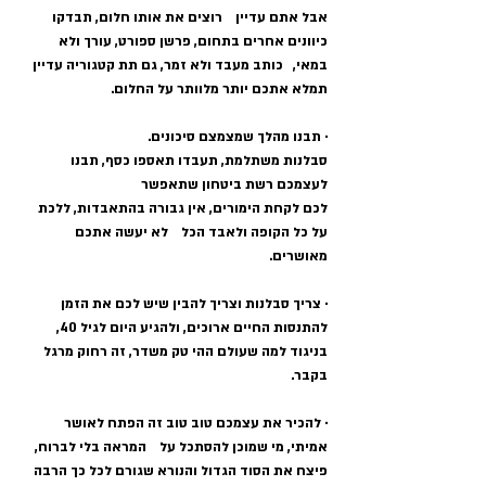
אבל אתם עדיין    רוצים את אותו חלום, תבדקו 
כיוונים אחרים בתחום, פרשן ספורט, עורך ולא 
במאי,   כותב מעבד ולא זמר, גם תת קטגוריה עדיין 
תמלא אתכם יותר מלוותר על החלום.
· תבנו מהלך שמצמצם סיכונים.   
סבלנות משתלמת, תעבדו תאספו כסף, תבנו 
לעצמכם רשת ביטחון שתאפשר   
לכם לקחת הימורים, אין גבורה בהתאבדות, ללכת 
על כל הקופה ולאבד הכל    לא יעשה אתכם 
מאושרים.
· צריך סבלנות וצריך להבין שיש לכם את הזמן 
להתנסות החיים ארוכים, ולהגיע היום לגיל 40, 
בניגוד למה שעולם ההי טק משדר, זה רחוק מרגל 
בקבר. 
· להכיר את עצמכם טוב טוב זה הפתח לאושר 
אמיתי, מי שמוכן להסתכל על    המראה בלי לברוח, 
פיצח את הסוד הגדול והנורא שגורם לכל כך הרבה 