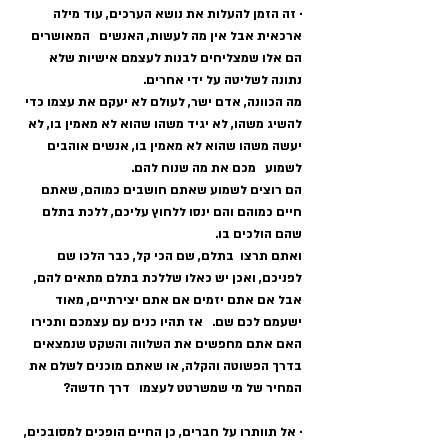
· זה הזמן להעלות את נושא הערכים, עוד מילה 
ארכאית אבל אין מה לעשות, האנשים   המאושרים 
הם אלו שמצליחים לבנות לעצמם אישיות שלא 
נתונה לשליטה על ידי אחרים.   
מה הכוונה, אדם ישר, לעולם לא יעקם את עצמו כדי 
להשיג משהו, לא יגיד משהו שהוא לא מאמין בו, לא 
יעשה משהו שהוא לא מאמין בו, אנשים אוהבים 
לשמוע   מכם את מה שנוח להם.   
הם רוצים לשמוע שאתם חושבים כמוהם, שאתם 
חיים כמוהם והם ינסו ללחוץ עליכם, ללכת בתלם 
שהם הולכים בו.   
ואתם תרצו  בתלם, שם הכי קל, כבר הלכו שם 
לפניכם, ואכן יש כאלו שללכת בתלם מתאים להם, 
אבל אם אתם יזמים אם אתם יצירתיים, מאוד 
ישעמם לכם שם.   אז תהיו כנים עם עצמכם ותכירו 
האם אתם מחפשים את השלווה והשקט שנמצאים   
בדרך הפשוטה והקלה, או שאתם מוכנים לשלם את 
המחיר של מי שמשרטט לעצמו   דרך חדשה?
· אל תוותרו על חברים, כן החיים הופכים למסובכים, 