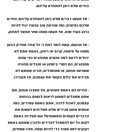
בחיים שלא ניתן להתחרט עליהם.
· אל תעשו דברים שלא ניתן להתחרט עליהם, החיים 
שלכם גמישים, ומה שנראה טוב עכשיו יכול להיות 
גרוע בעוד שנה, אל תעשו משהו שאי אפשר למחוק. 
· אל תכעסו, קשה לומר זאת כי כל אחד מחזיק בבטן 
משהו על מישהו, קרוב או רחוק, באמת אתם לא 
יכולים לדעת למה אנשים מתנהגים כפי שהם 
מתנהגים, הם חסרי ביטחון או סובלים מחוויה 
ששרטה אותם, או מתוסכלים, תבינו שאתם לא 
מבינים את כולם בקושי את עצמכם, אז תעבירו. 
· החיים הם באמת פשוטים, אל תסבכו אותם, אם 
אתם מסוגלים לשמוע לראות לנשום בכוחות 
עצמכם, לאכול לזכור, אתם באמת עשירים, כמה 
אנשים אתם מכירים שלא מצליחים לעשות את 
הדברים הקטנים והפשוטים? אם תצליחו באמת 
לקום כל יום להסתכל לצדדים ולהבין שאתם באמת 
זקוקים למט מאוד כדי להיות שמח, תהיו שמחים, 