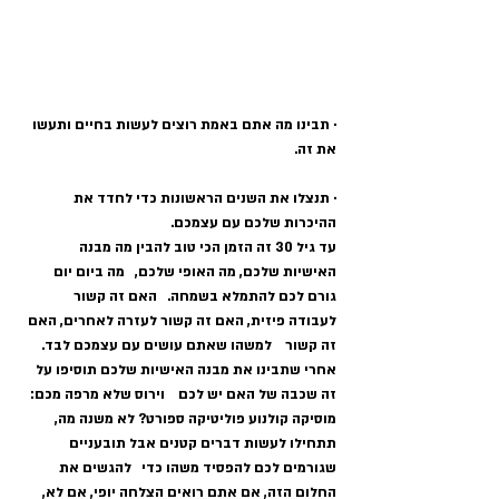
· תבינו מה אתם באמת רוצים לעשות בחיים ותעשו 
את זה. 
· תנצלו את השנים הראשונות כדי לחדד את 
ההיכרות שלכם עם עצמכם.   
עד גיל 30 זה הזמן הכי טוב להבין מה מבנה 
האישיות שלכם, מה האופי שלכם,   מה ביום יום 
גורם לכם להתמלא בשמחה.   האם זה קשור 
לעבודה פיזית, האם זה קשור לעזרה לאחרים, האם 
זה קשור    למשהו שאתם עושים עם עצמכם לבד.   
אחרי שתבינו את מבנה האישיות שלכם תוסיפו על 
זה שכבה של האם יש לכם    וירוס שלא מרפה מכם: 
מוסיקה קולנוע פוליטיקה ספורט? לא משנה מה,   
תתחילו לעשות דברים קטנים אבל תובעניים 
שגורמים לכם להפסיד משהו כדי   להגשים את 
החלום הזה, אם אתם רואים הצלחה יופי, אם לא, 