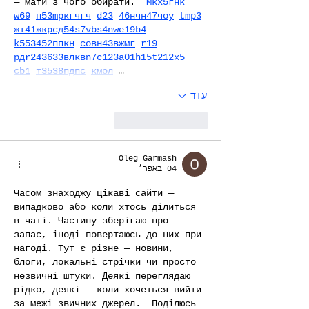
— мати з чого обирати.  
М
к
х
5
г
нк
w69
п
53
mp
кг
чг
ч
d23
46
н
чн
47
чо
у
tmp3
жт
41
ж
кр
сд
54
s7
vb
s4
nw
e19
b4
k55
34
52
пп
кн
с
о
вн
43
вж
мг
r19
рд
r24
36
33
вл
кв
n7
c123
a01
h15
t21
2x5
cb1
т
35
38
пд
пс
км
ол
 …
עוד
לייק
להשיב
Oleg Garmash
04 באפר׳
Часом знаходжу цікаві сайти — 
випадково або коли хтось ділиться 
в чаті. Частину зберігаю про 
запас, іноді повертаюсь до них при 
нагоді. Тут є різне — новини, 
блоги, локальні стрічки чи просто 
незвичні штуки. Деякі переглядаю 
рідко, деякі — коли хочеться вийти 
за межі звичних джерел.  Поділюсь 