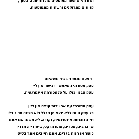
תחרותיים אשר ממוטטים את חנויות ה"בטון", 
קניונים מתרוקנים ורשתות מתמוטטות.
  הפעם נתמקד בשני נושאים:
עסק מסורתי המאפשר רכישה און ליין.
עסק הבנוי כולו על פלטפורמה אינטרנטית.
עסק מסורתי עם אפשרות קנייה און ליין.
כל עסק היום ללא יוצא מן הכלל ולא משנה מה גודלו 
חייב נוכחות אינטרנטית, נקודה. לא משנה אם אתם 
שרברבים, ספרים, סופרמרקט, שיפודייה מדריך 
כושר או חנות בגדים. אתם חייבים אתר בסיסי 