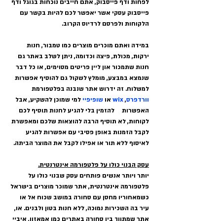
לפחות ודף פייסבוק, אתם חייבים נוכחות בגוגל ודף 
פייסבוק עסקי אשר יאפשר לכם להיות בקשר עם 
הלקוחות ולפרסם לרדיוס הקרוב.
במידה ואתם מוכרים מוצרים כמו טמבור, חנות 
ירקות, מכולת, פיצה וכדומה, ניתן לשלב באתר גם 
חנות שתמכור און ליין פריטים מסוימים, או כל דבר 
שנמצא במבצע, מומלץ לשקול גם להוסיף אפשרות 
למשלוח. זה ידרוש אתר שנבנה בפלטפורמת 
וורדפרס
, 
wix
 או 
שופיפיי
 למי שמוכן להשקיע, אבל 
האפשרות     להזמין בלי להגיע לחנות תוסיף לכם 
לקוחות, לא תוסיף הרבה להוצאות שלכם ומאפשרת 
לקבל הזמנות באופן פסיבי עם אפשרות להגיע 
לאיסוף ללא תור או אפילו לקבל את המוצר הביתה.
עסק הבנוי כולו על פלטפורמה אינטרנטית.
יותר ויותר אנשים פותחים עסק שבנוי כולו על 
פלטפורמה אינטרנטית, אתר שמוכר מוצרים בישראל 
כשמאחוריו מחסן עם סחורה במושב שכוח אל או 
עיר בה השכירות נמוכה, ללא חנות בטון ולבנים. או, 
אתר שמתווך בין סחורה באתרים כמו אמאזון, איביי 