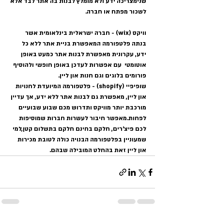
שנימצריכה ידע ולא מומלץ לבנות בה אתר לבד אלא 
לשכור מפתח או חברה.
וויקס (wix) - חברה ישראלית בינלאומית אשר 
בנתה פלטפורמה המאפשרת בניית אתר ללא כל 
ידע, עקרונית מאפשרת לבנות אתר כמעט באופן 
אוטומטי  עם אפשרות לעדכן באופן חופשי ולהוסיף 
פורומים בלוגים וגם חנות און ליין.
שופיפיי (shopify) - פלטפורמה המיועדת לחנויות 
און ליין, מאפשרת גם לבנות אתר ללא ידע, אך עדיין 
מורכבת יותר מוויקס ותדרוש מכם שבוע שבועיים 
לפחות.מאפשר חיבור לעשרות חברות שמוסיפות 
לכם פיצ'רים, חלקם בחינם חלקם בתשלום קטן,למי 
שמעוניין בפלטפורמה הבנויה כולה לטובת מכירות 
און ליין זאת בהחלט המובילה שבהם. 