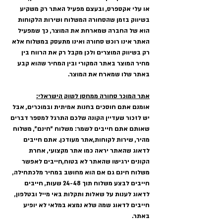
או עלי אקספרס, ובעצם מפעיל האתר רק משקיע 
בשיווק בזמן שהסחורה המשלוח ושירות הלקוחות 
הוא של החברה שמארחת את המוצר, כך שמפעיל 
האתר אינו רוכש סחורה ואינו מתעסק במשלוח אלא 
רק בשיווק המוצרים ולכן מקבל רק את הרווח בין 
מחיר המוצר באתר המקורי ובין המחיר שהוא קבע 
באתר שלו שמארח את המוצר.
אתר המוכר סחורה ממחסן לשוק הישראלי:
אומנם אתם חוסכים בחנות אמיתית ובמוכרים, אבל 
יש לזכור שעדיין הקונה שלכם התרגל למספר דברים 
שאותם אתם חייבים לשמר: משלוח "חינם", משלוח 
מהיר, שירות לקוחות,אתר מעודכן. אתם חייבים 
לדאוג שהאתר יראה כמו אתר מקצועי, אחרת 
הקונים ירגישו שהאתר לא בטוח,חייבים לאפשר 
משלוח חינם גם אם הוא מחושב במחיר מלכתחילה, 
חייבים לבצע משלוח תוך 24-48 שעות, חייבים 
לדאוג לענות על שאלות ותקלות באי מייל ובטלפון, 
חייבים לדאוג שמה שלא נמצא במלאי לא יופיע 
באתר.