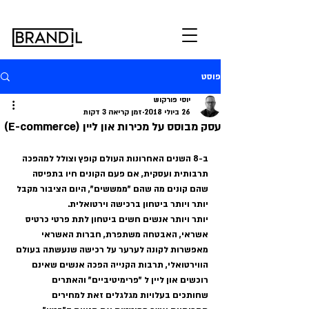
פוסט
יוסי פורקוש
26 ביולי 2018
זמן קריאה 3 דקות
עסק מבוסס על מכירות און ליין (E-commerce)
ב-8 השנים האחרונות העולם קופץ וצולל למהפכה 
תרבותית ועסקית, אם פעם הקונים חיו בתפיסה 
שהם קונים מה שהם "ממששים", היום הציבור מקבל 
יותר ויותר ביטחון ברכישה וירטואלית.
יותר ויותר אנשים חשים ביטחון לתת פרטי כרטיס 
אשראי, האבטחה משתפרת, חברות האשראי 
מאפשרות לקונה לערער על רכישה שנעשתה בעולם 
הווירטואלי, תרבות הקנייה הפכה אנשים שאינם 
רוכשים און ליין ל "פרימיטיביים" והאתרים 
שחותכים בעלויות מגלגלים זאת למחירים 