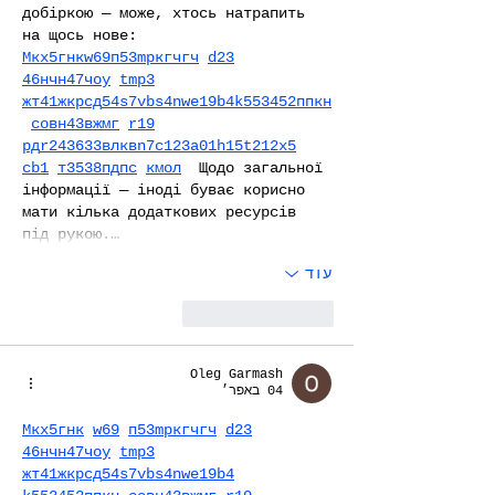
добіркою — може, хтось натрапить 
на щось нове:  
М
к
х
5
г
нк
w69
п
53
mp
кг
чг
ч
d23
46
н
чн
47
чо
у
tmp3
жт
41
ж
кр
сд
54
s7
vb
s4
nw
e19
b4
k55
34
52
пп
кн
с
о
вн
43
вж
мг
r19
рд
r24
36
33
вл
кв
n7
c123
a01
h15
t21
2x5
cb1
т
35
38
пд
пс
км
ол
  Щодо загальної 
інформації — іноді буває корисно 
мати кілька додаткових ресурсів 
під рукою.…
עוד
לייק
להשיב
Oleg Garmash
04 באפר׳
М
к
х
5
г
нк
w69
п
53
mp
кг
чг
ч
d23
46
н
чн
47
чо
у
tmp3
жт
41
ж
кр
сд
54
s7
vb
s4
nw
e19
b4