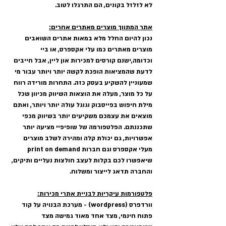
לא לזלזל בקונים, הם התרגלו לטוב.
אתר המתווך מוצרים מאתרים אחרים:
נכון להיום החלל מלא במאות אתרים השואבים 
מוצרים מאתרים כמו עלי אקספרס, או ביי 
וכדומה,ישנם קורסים למכירות און ליין, אבל חייבים 
לדעת שהמציאות הופכת לקשה יותר ויותר עבור מי 
שמעוניין להשקיע בעסק כזה. התחרות מורידה רווח 
על כל מוצר, מעלה את הוצאות השיווק מכיוון שכל 
מילת חיפוש בפייסבוק וגוגל עולה יותר ויותר, ואתם 
מוצאים את עצמכם משקיעים יותר בשיווק מכפי 
שתכננתם. הפלטפורמה של שופיפיי מציעה יותר 
אפשרויות, גם יכולת קלה ומהירה לשלב מוצרים 
מעלי אקספרס וגם חברות print on demand 
שיאפשרו לכם בקלות לעצב חולצות נעליים ותיקים, 
והחברה תדאג לייצור ומשלוח.
פלטפורמות עיקריות לבניית אתרי מכירות:
וורדפרס (wordpress) - מערכת הבנויה על קוד 
פתוח חינמי, מצד אחד מאוד גמישה מצד 